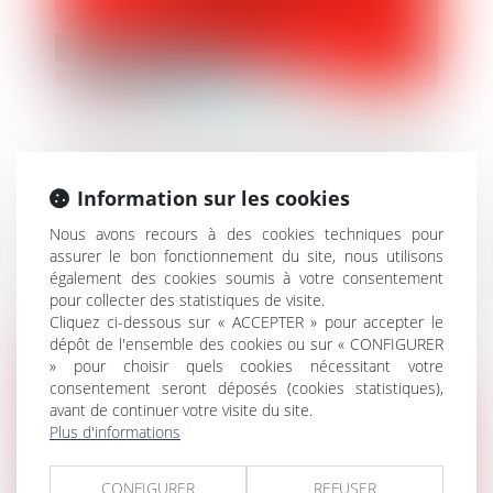
Peine complémentaire de confiscation :
Information sur les cookies
office du juge
Nous avons recours à des cookies techniques pour
assurer le bon fonctionnement du site, nous utilisons
également des cookies soumis à votre consentement
pour collecter des statistiques de visite.
Cliquez ci-dessous sur « ACCEPTER » pour accepter le
dépôt de l'ensemble des cookies ou sur « CONFIGURER
» pour choisir quels cookies nécessitant votre
consentement seront déposés (cookies statistiques),
avant de continuer votre visite du site.
Plus d'informations
CONFIGURER
REFUSER