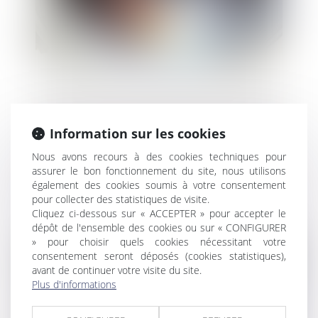
Directive anti blanchiment : protection
Information sur les cookies
des bénéficiaires effectifs
Nous avons recours à des cookies techniques pour
assurer le bon fonctionnement du site, nous utilisons
également des cookies soumis à votre consentement
pour collecter des statistiques de visite.
Cliquez ci-dessous sur « ACCEPTER » pour accepter le
dépôt de l'ensemble des cookies ou sur « CONFIGURER
» pour choisir quels cookies nécessitant votre
consentement seront déposés (cookies statistiques),
avant de continuer votre visite du site.
Plus d'informations