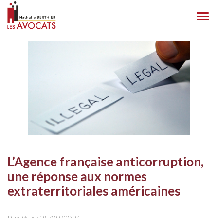
Ouvr
le
men
L’Agence française anticorruption,
une réponse aux normes
extraterritoriales américaines
Publié le :
25/08/2021