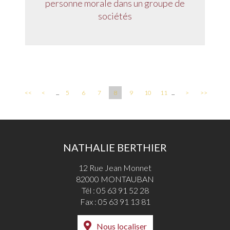
personne morale dans un groupe de
sociétés
<<
<
...
5
6
7
8
9
10
11
...
>
>>
NATHALIE BERTHIER
12 Rue Jean Monnet
82000 MONTAUBAN
Tél :
05 63 91 52 28
Fax : 05 63 91 13 81
Nous localiser