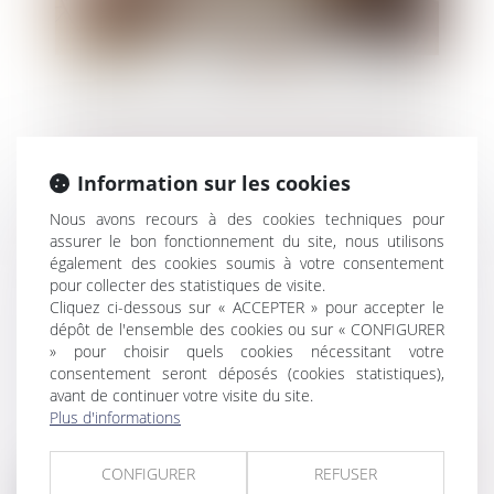
Congés payés et fractionnement du congé
principal : le salarié ne peut pas renoncer à
Information sur les cookies
ses droits dans son contrat de travail
Nous avons recours à des cookies techniques pour
assurer le bon fonctionnement du site, nous utilisons
également des cookies soumis à votre consentement
pour collecter des statistiques de visite.
Cliquez ci-dessous sur « ACCEPTER » pour accepter le
dépôt de l'ensemble des cookies ou sur « CONFIGURER
» pour choisir quels cookies nécessitant votre
consentement seront déposés (cookies statistiques),
avant de continuer votre visite du site.
Plus d'informations
CONFIGURER
REFUSER