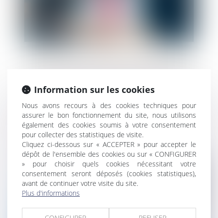
Coronavirus (Covid-19) : nouveaux
Information sur les cookies
critères d’accès des personnes
Nous avons recours à des cookies techniques pour
vulnérables à l’activité partielle
assurer le bon fonctionnement du site, nous utilisons
également des cookies soumis à votre consentement
pour collecter des statistiques de visite.
Cliquez ci-dessous sur « ACCEPTER » pour accepter le
dépôt de l'ensemble des cookies ou sur « CONFIGURER
» pour choisir quels cookies nécessitant votre
consentement seront déposés (cookies statistiques),
avant de continuer votre visite du site.
Plus d'informations
CONFIGURER
REFUSER