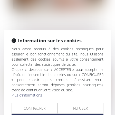
Un employeur peut-il licencier une
salariée qui ne lui a pas indiqué qu'elle
Information sur les cookies
était enceinte ?
Nous avons recours à des cookies techniques pour
assurer le bon fonctionnement du site, nous utilisons
également des cookies soumis à votre consentement
pour collecter des statistiques de visite.
Cliquez ci-dessous sur « ACCEPTER » pour accepter le
dépôt de l'ensemble des cookies ou sur « CONFIGURER
» pour choisir quels cookies nécessitant votre
consentement seront déposés (cookies statistiques),
avant de continuer votre visite du site.
Plus d'informations
CONFIGURER
REFUSER