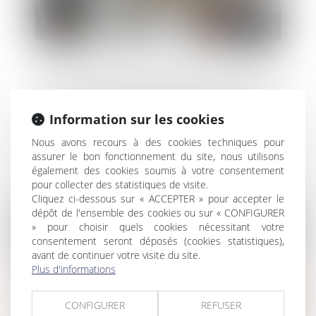
Ouverture du droit à la retraite
progressive à 60 ans
Information sur les cookies
Nous avons recours à des cookies techniques pour
assurer le bon fonctionnement du site, nous utilisons
également des cookies soumis à votre consentement
pour collecter des statistiques de visite.
Cliquez ci-dessous sur « ACCEPTER » pour accepter le
dépôt de l'ensemble des cookies ou sur « CONFIGURER
» pour choisir quels cookies nécessitant votre
consentement seront déposés (cookies statistiques),
avant de continuer votre visite du site.
Plus d'informations
CONFIGURER
REFUSER