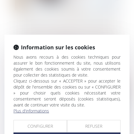
Transmission d'entreprise : formalités et
fiscalité
Information sur les cookies
Nous avons recours à des cookies techniques pour
assurer le bon fonctionnement du site, nous utilisons
également des cookies soumis à votre consentement
pour collecter des statistiques de visite.
Cliquez ci-dessous sur « ACCEPTER » pour accepter le
dépôt de l'ensemble des cookies ou sur « CONFIGURER
» pour choisir quels cookies nécessitant votre
consentement seront déposés (cookies statistiques),
avant de continuer votre visite du site.
Plus d'informations
CONFIGURER
REFUSER