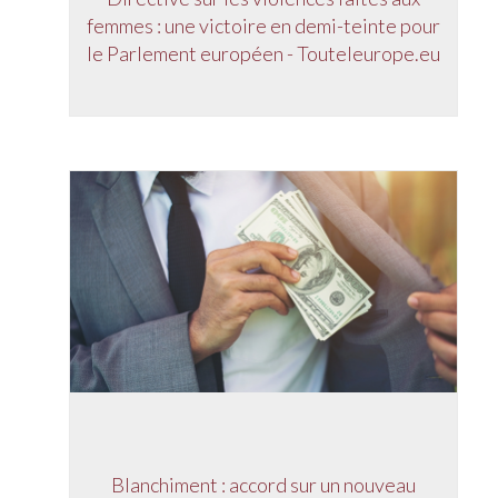
femmes : une victoire en demi-teinte pour
le Parlement européen - Touteleurope.eu
Blanchiment : accord sur un nouveau