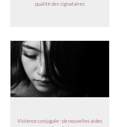
qualité des signataires
Violence conjugale : de nouvelles aides