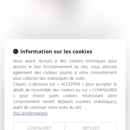
La Défenseuse des droits et l'OIT
Information sur les cookies
épinglent à nouveau les discriminations au
travail
Nous avons recours à des cookies techniques pour
assurer le bon fonctionnement du site, nous utilisons
également des cookies soumis à votre consentement
pour collecter des statistiques de visite.
Cliquez ci-dessous sur « ACCEPTER » pour accepter le
dépôt de l'ensemble des cookies ou sur « CONFIGURER
» pour choisir quels cookies nécessitant votre
consentement seront déposés (cookies statistiques),
avant de continuer votre visite du site.
Plus d'informations
CONFIGURER
REFUSER