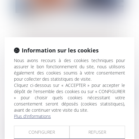
Quelles sont les conséquences de la
nullité d'une rupture conventionnelle ?
Information sur les cookies
Nous avons recours à des cookies techniques pour
assurer le bon fonctionnement du site, nous utilisons
également des cookies soumis à votre consentement
pour collecter des statistiques de visite.
Cliquez ci-dessous sur « ACCEPTER » pour accepter le
dépôt de l'ensemble des cookies ou sur « CONFIGURER
» pour choisir quels cookies nécessitant votre
consentement seront déposés (cookies statistiques),
avant de continuer votre visite du site.
Plus d'informations
CONFIGURER
REFUSER