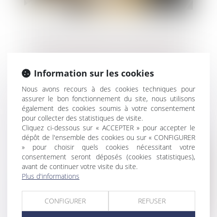
Recours au télétravail : la consultation du
CSE doit-elle être systématique ?
Information sur les cookies
Nous avons recours à des cookies techniques pour
assurer le bon fonctionnement du site, nous utilisons
également des cookies soumis à votre consentement
pour collecter des statistiques de visite.
Cliquez ci-dessous sur « ACCEPTER » pour accepter le
dépôt de l'ensemble des cookies ou sur « CONFIGURER
» pour choisir quels cookies nécessitant votre
consentement seront déposés (cookies statistiques),
avant de continuer votre visite du site.
Plus d'informations
CONFIGURER
REFUSER