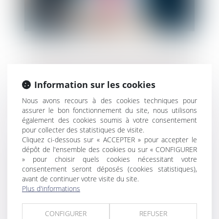
Questionnaire concernant le caractère
Information sur les cookies
professionnel de l’accident : la caisse n’est
pas tenue d’informer les destinataires du
Nous avons recours à des cookies techniques pour
délai imparti avant renvoi
assurer le bon fonctionnement du site, nous utilisons
également des cookies soumis à votre consentement
pour collecter des statistiques de visite.
Cliquez ci-dessous sur « ACCEPTER » pour accepter le
dépôt de l'ensemble des cookies ou sur « CONFIGURER
» pour choisir quels cookies nécessitant votre
consentement seront déposés (cookies statistiques),
avant de continuer votre visite du site.
Plus d'informations
CONFIGURER
REFUSER