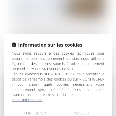
Avis des délégués du personnel, préalable
Information sur les cookies
à la décision de licencier
Nous avons recours à des cookies techniques pour
assurer le bon fonctionnement du site, nous utilisons
également des cookies soumis à votre consentement
pour collecter des statistiques de visite.
Cliquez ci-dessous sur « ACCEPTER » pour accepter le
dépôt de l'ensemble des cookies ou sur « CONFIGURER
» pour choisir quels cookies nécessitant votre
consentement seront déposés (cookies statistiques),
avant de continuer votre visite du site.
Plus d'informations
CONFIGURER
REFUSER