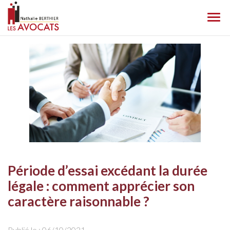
Ouvr
le
men
Période d’essai excédant la durée
légale : comment apprécier son
caractère raisonnable ?
Publié le :
06/10/2021