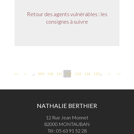
Retour des agents vulnérables : les
consignes à suivre
<<
<
...
109
110
111
112
113
114
115
...
>
>>
NATHALIE BERTHIER
12 Rue Jean Monnet
82000 MONTAUBAN
Tél :
05 63 91 52 28