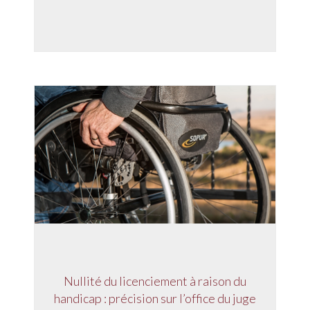
Nullité du licenciement à raison du
handicap : précision sur l’office du juge