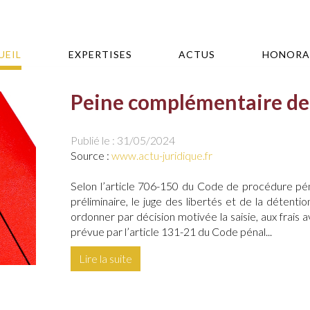
UEIL
EXPERTISES
ACTUS
HONORA
Peine complémentaire de c
Publié le :
31/05/2024
Source :
www.actu-juridique.fr
Selon l’article 706-150 du Code de procédure pén
préliminaire, le juge des libertés et de la détenti
ordonner par décision motivée la saisie, aux frais 
prévue par l’article 131-21 du Code pénal...
Lire la suite