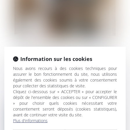
Information sur les cookies
De la modification de la structure de la
rémunération par accord collectif
Nous avons recours à des cookies techniques pour
assurer le bon fonctionnement du site, nous utilisons
également des cookies soumis à votre consentement
pour collecter des statistiques de visite.
Cliquez ci-dessous sur « ACCEPTER » pour accepter le
dépôt de l'ensemble des cookies ou sur « CONFIGURER
» pour choisir quels cookies nécessitant votre
consentement seront déposés (cookies statistiques),
avant de continuer votre visite du site.
Plus d'informations