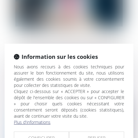
Coronavirus (Covid-19) : nouveaux
Information sur les cookies
critères d’accès des personnes
Nous avons recours à des cookies techniques pour
vulnérables à l’activité partielle
assurer le bon fonctionnement du site, nous utilisons
également des cookies soumis à votre consentement
pour collecter des statistiques de visite.
Cliquez ci-dessous sur « ACCEPTER » pour accepter le
dépôt de l'ensemble des cookies ou sur « CONFIGURER
» pour choisir quels cookies nécessitant votre
consentement seront déposés (cookies statistiques),
avant de continuer votre visite du site.
Plus d'informations
CONFIGURER
REFUSER