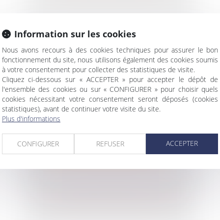
Information sur les cookies
Nous avons recours à des cookies techniques pour assurer le bon
fonctionnement du site, nous utilisons également des cookies soumis
à votre consentement pour collecter des statistiques de visite.
Cliquez ci-dessous sur « ACCEPTER » pour accepter le dépôt de
l'ensemble des cookies ou sur « CONFIGURER » pour choisir quels
cookies nécessitant votre consentement seront déposés (cookies
statistiques), avant de continuer votre visite du site.
Plus d'informations
ACCEPTER
CONFIGURER
REFUSER
La Cour des comptes publie les résultats
de la Sécurité sociale pour 2019