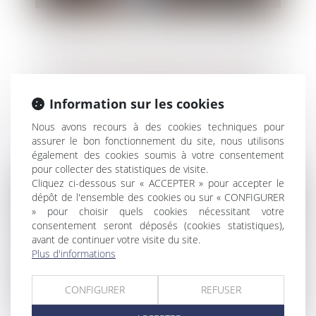
Biens communs et dettes personnelles :
pas de condamnation du conjoint non
débiteur
Information sur les cookies
Nous avons recours à des cookies techniques pour
assurer le bon fonctionnement du site, nous utilisons
également des cookies soumis à votre consentement
pour collecter des statistiques de visite.
Cliquez ci-dessous sur « ACCEPTER » pour accepter le
dépôt de l'ensemble des cookies ou sur « CONFIGURER
» pour choisir quels cookies nécessitant votre
consentement seront déposés (cookies statistiques),
avant de continuer votre visite du site.
Plus d'informations
CONFIGURER
REFUSER