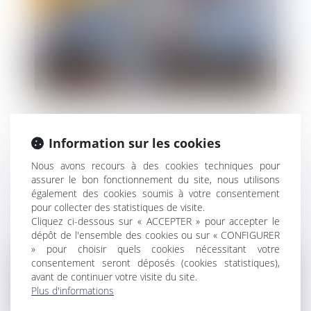
Information sur les cookies
Biens communs et dettes personnelles :
pas de condamnation du conjoint non
Nous avons recours à des cookies techniques pour
assurer le bon fonctionnement du site, nous utilisons
débiteur
également des cookies soumis à votre consentement
pour collecter des statistiques de visite.
Cliquez ci-dessous sur « ACCEPTER » pour accepter le
dépôt de l'ensemble des cookies ou sur « CONFIGURER
» pour choisir quels cookies nécessitant votre
consentement seront déposés (cookies statistiques),
avant de continuer votre visite du site.
Plus d'informations