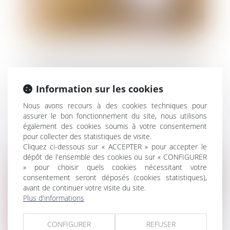
Pas d'exonération Dutreil sans
Information sur les cookies
exploitation directe des biens transmis par
le défunt
Nous avons recours à des cookies techniques pour
assurer le bon fonctionnement du site, nous utilisons
également des cookies soumis à votre consentement
pour collecter des statistiques de visite.
Cliquez ci-dessous sur « ACCEPTER » pour accepter le
dépôt de l'ensemble des cookies ou sur « CONFIGURER
» pour choisir quels cookies nécessitant votre
consentement seront déposés (cookies statistiques),
avant de continuer votre visite du site.
Plus d'informations
CONFIGURER
REFUSER