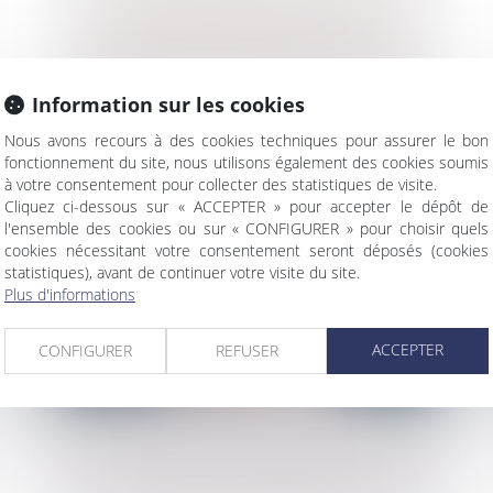
d’enregistrements déloyaux : la Cour de
cassation valide le mode de preuve
Information sur les cookies
Nous avons recours à des cookies techniques pour assurer le bon
fonctionnement du site, nous utilisons également des cookies soumis
à votre consentement pour collecter des statistiques de visite.
Cliquez ci-dessous sur « ACCEPTER » pour accepter le dépôt de
l'ensemble des cookies ou sur « CONFIGURER » pour choisir quels
cookies nécessitant votre consentement seront déposés (cookies
statistiques), avant de continuer votre visite du site.
Plus d'informations
ACCEPTER
CONFIGURER
REFUSER
Du nouveau pour les cotisations sociales