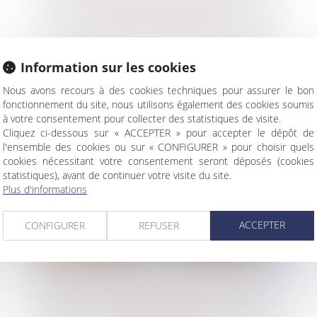
de violences conjugales ?
Information sur les cookies
Nous avons recours à des cookies techniques pour assurer le bon
fonctionnement du site, nous utilisons également des cookies soumis
à votre consentement pour collecter des statistiques de visite.
Cliquez ci-dessous sur « ACCEPTER » pour accepter le dépôt de
l'ensemble des cookies ou sur « CONFIGURER » pour choisir quels
cookies nécessitant votre consentement seront déposés (cookies
statistiques), avant de continuer votre visite du site.
Plus d'informations
ACCEPTER
CONFIGURER
REFUSER
Obligation de vigilance de la banque : délit