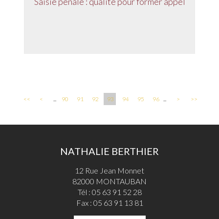
Saisie pénale : qualité pour former appel
<<
<
...
90
91
92
93
94
95
96
...
>
>>
NATHALIE BERTHIER
12 Rue Jean Monnet
82000 MONTAUBAN
Tél :
05 63 91 52 28
Fax : 05 63 91 13 81