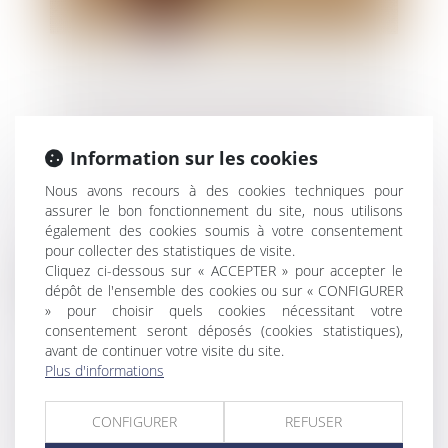
La protection sociale complémentaire fait
son entrée dans le BOSS
Information sur les cookies
Nous avons recours à des cookies techniques pour
assurer le bon fonctionnement du site, nous utilisons
également des cookies soumis à votre consentement
pour collecter des statistiques de visite.
Cliquez ci-dessous sur « ACCEPTER » pour accepter le
dépôt de l'ensemble des cookies ou sur « CONFIGURER
» pour choisir quels cookies nécessitant votre
consentement seront déposés (cookies statistiques),
avant de continuer votre visite du site.
Plus d'informations
CONFIGURER
REFUSER