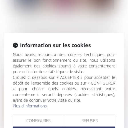
Succession : quelles règles pour les
enfants, petits-enfants et arrière-petits-
Information sur les cookies
enfants ?
Nous avons recours à des cookies techniques pour
assurer le bon fonctionnement du site, nous utilisons
également des cookies soumis à votre consentement
pour collecter des statistiques de visite.
Cliquez ci-dessous sur « ACCEPTER » pour accepter le
dépôt de l'ensemble des cookies ou sur « CONFIGURER
» pour choisir quels cookies nécessitant votre
consentement seront déposés (cookies statistiques),
avant de continuer votre visite du site.
Plus d'informations
CONFIGURER
REFUSER