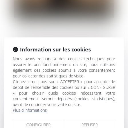
Loi 21 avril 2021 : violences sexuelles sur
Information sur les cookies
mineurs et inceste
Nous avons recours à des cookies techniques pour
assurer le bon fonctionnement du site, nous utilisons
également des cookies soumis à votre consentement
pour collecter des statistiques de visite.
Cliquez ci-dessous sur « ACCEPTER » pour accepter le
dépôt de l'ensemble des cookies ou sur « CONFIGURER
» pour choisir quels cookies nécessitant votre
consentement seront déposés (cookies statistiques),
avant de continuer votre visite du site.
Plus d'informations
CONFIGURER
REFUSER