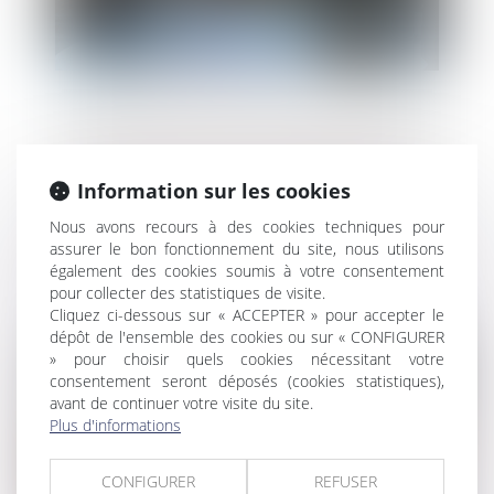
Lancement d'une mission dédiée à la
Information sur les cookies
transmission-reprise d'entreprises
Nous avons recours à des cookies techniques pour
assurer le bon fonctionnement du site, nous utilisons
également des cookies soumis à votre consentement
pour collecter des statistiques de visite.
Cliquez ci-dessous sur « ACCEPTER » pour accepter le
dépôt de l'ensemble des cookies ou sur « CONFIGURER
» pour choisir quels cookies nécessitant votre
consentement seront déposés (cookies statistiques),
avant de continuer votre visite du site.
Plus d'informations
CONFIGURER
REFUSER