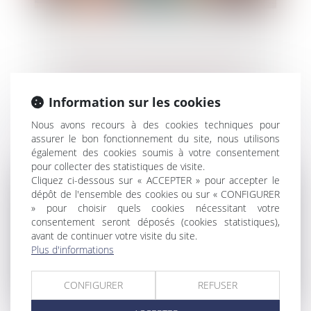
URSAFF : conditions et effets des
délégations pour la signature d’une
contrainte
Information sur les cookies
Nous avons recours à des cookies techniques pour
assurer le bon fonctionnement du site, nous utilisons
également des cookies soumis à votre consentement
pour collecter des statistiques de visite.
Cliquez ci-dessous sur « ACCEPTER » pour accepter le
dépôt de l'ensemble des cookies ou sur « CONFIGURER
» pour choisir quels cookies nécessitant votre
consentement seront déposés (cookies statistiques),
avant de continuer votre visite du site.
Plus d'informations
CONFIGURER
REFUSER