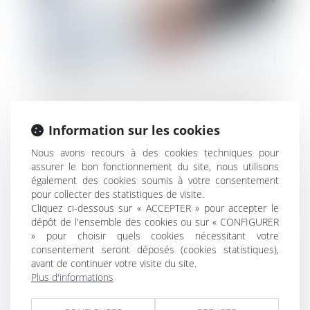
La transmission des parts de sociétés
Information sur les cookies
civiles
Nous avons recours à des cookies techniques pour
assurer le bon fonctionnement du site, nous utilisons
également des cookies soumis à votre consentement
pour collecter des statistiques de visite.
Cliquez ci-dessous sur « ACCEPTER » pour accepter le
dépôt de l'ensemble des cookies ou sur « CONFIGURER
» pour choisir quels cookies nécessitant votre
consentement seront déposés (cookies statistiques),
avant de continuer votre visite du site.
Plus d'informations