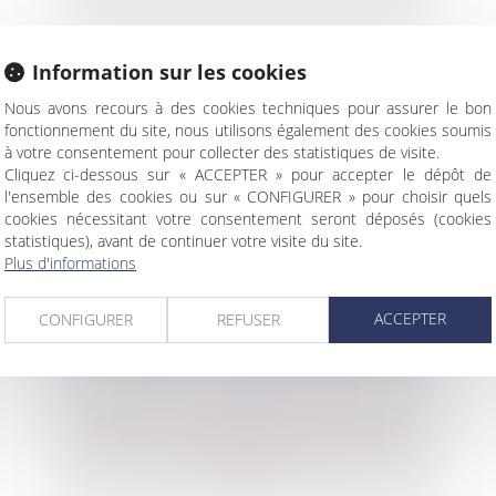
Information sur les cookies
Nous avons recours à des cookies techniques pour assurer le bon
fonctionnement du site, nous utilisons également des cookies soumis
à votre consentement pour collecter des statistiques de visite.
Cliquez ci-dessous sur « ACCEPTER » pour accepter le dépôt de
l'ensemble des cookies ou sur « CONFIGURER » pour choisir quels
cookies nécessitant votre consentement seront déposés (cookies
statistiques), avant de continuer votre visite du site.
Plus d'informations
ACCEPTER
CONFIGURER
REFUSER
Covid-19 : Un salarié peut-il s’absenter
pour garder son enfant scolarisé placé en
septaine ?