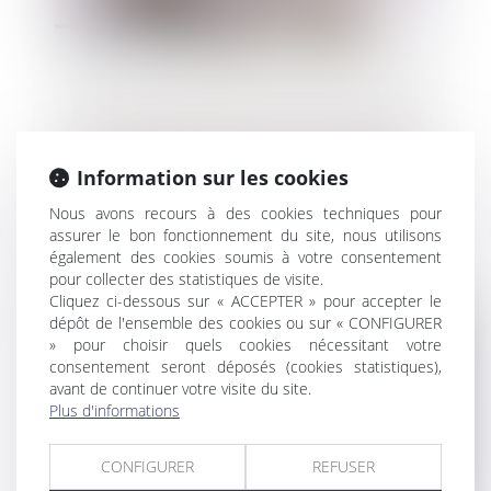
Droit et Argent. Succession : donation,
legs... comment donner à une association ?
Information sur les cookies
Nous avons recours à des cookies techniques pour
assurer le bon fonctionnement du site, nous utilisons
également des cookies soumis à votre consentement
pour collecter des statistiques de visite.
Cliquez ci-dessous sur « ACCEPTER » pour accepter le
dépôt de l'ensemble des cookies ou sur « CONFIGURER
» pour choisir quels cookies nécessitant votre
consentement seront déposés (cookies statistiques),
avant de continuer votre visite du site.
Plus d'informations
CONFIGURER
REFUSER