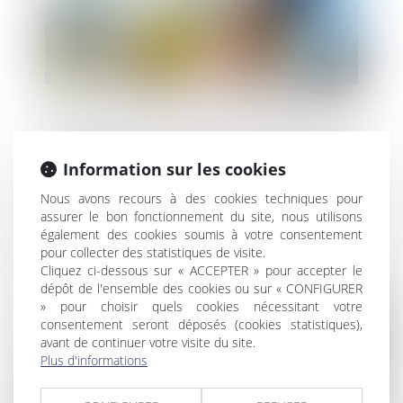
La preuve du manquement de l’employeur
Information sur les cookies
aux règles de prévention et de sécurité à
Nous avons recours à des cookies techniques pour
l’origine de l’accident du travail du salarié
assurer le bon fonctionnement du site, nous utilisons
également des cookies soumis à votre consentement
pour collecter des statistiques de visite.
Cliquez ci-dessous sur « ACCEPTER » pour accepter le
dépôt de l'ensemble des cookies ou sur « CONFIGURER
» pour choisir quels cookies nécessitant votre
consentement seront déposés (cookies statistiques),
avant de continuer votre visite du site.
Plus d'informations