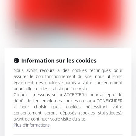
Information sur les cookies
L’avis préalable est une formalité
substantielle dont le non-respect entraîne
Nous avons recours à des cookies techniques pour
la nullité du contrôle Urssaf
assurer le bon fonctionnement du site, nous utilisons
également des cookies soumis à votre consentement
pour collecter des statistiques de visite.
Cliquez ci-dessous sur « ACCEPTER » pour accepter le
dépôt de l'ensemble des cookies ou sur « CONFIGURER
» pour choisir quels cookies nécessitant votre
consentement seront déposés (cookies statistiques),
avant de continuer votre visite du site.
Plus d'informations