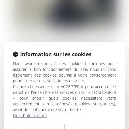
Violences sexuelles envers les hommes :
Information sur les cookies
des agressions subies surtout pendant
Nous avons recours à des cookies techniques pour
l'enfance et l'adolescence
assurer le bon fonctionnement du site, nous utilisons
également des cookies soumis à votre consentement
pour collecter des statistiques de visite.
Cliquez ci-dessous sur « ACCEPTER » pour accepter le
dépôt de l'ensemble des cookies ou sur « CONFIGURER
» pour choisir quels cookies nécessitant votre
consentement seront déposés (cookies statistiques),
avant de continuer votre visite du site.
Plus d'informations