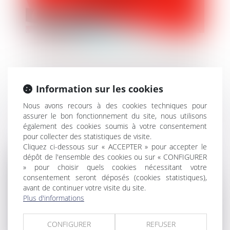
Consultation de traitements en cours
Information sur les cookies
d’enquête ou d’instruction : la nécessaire
mention de l’habilitation en vue d’un
Nous avons recours à des cookies techniques pour
contrôle
assurer le bon fonctionnement du site, nous utilisons
également des cookies soumis à votre consentement
pour collecter des statistiques de visite.
Cliquez ci-dessous sur « ACCEPTER » pour accepter le
dépôt de l'ensemble des cookies ou sur « CONFIGURER
» pour choisir quels cookies nécessitant votre
consentement seront déposés (cookies statistiques),
avant de continuer votre visite du site.
Plus d'informations
CONFIGURER
REFUSER