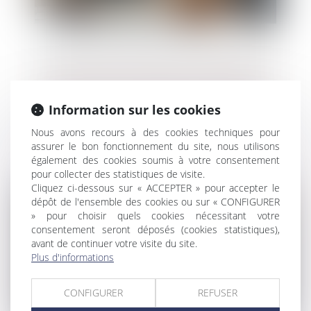
Clause de non-concurrence : l’employeur
doit se décider avant le départ effectif du
Information sur les cookies
salarié !
Nous avons recours à des cookies techniques pour
assurer le bon fonctionnement du site, nous utilisons
également des cookies soumis à votre consentement
pour collecter des statistiques de visite.
Cliquez ci-dessous sur « ACCEPTER » pour accepter le
dépôt de l'ensemble des cookies ou sur « CONFIGURER
» pour choisir quels cookies nécessitant votre
consentement seront déposés (cookies statistiques),
avant de continuer votre visite du site.
Plus d'informations
CONFIGURER
REFUSER