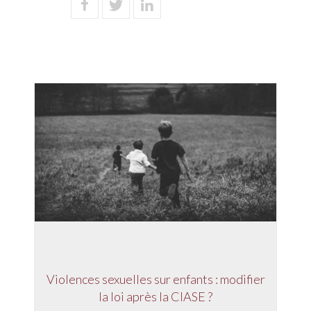
Violences sexuelles sur enfants : modifier
la loi après la CIASE ?