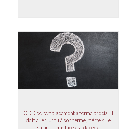
CDD de remplacement à terme précis : il
doit aller jusqu'à son terme, même si le
salarié remplacé est décédé