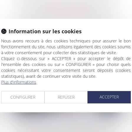
Plainte en ligne : mise en place du
traitement automatisé
Information sur les cookies
Nous avons recours à des cookies techniques pour assurer le bon
fonctionnement du site, nous utilisons également des cookies soumis
à votre consentement pour collecter des statistiques de visite.
Cliquez ci-dessous sur « ACCEPTER » pour accepter le dépôt de
l'ensemble des cookies ou sur « CONFIGURER » pour choisir quels
cookies nécessitant votre consentement seront déposés (cookies
statistiques), avant de continuer votre visite du site.
Plus d'informations
ACCEPTER
CONFIGURER
REFUSER