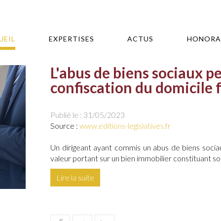
UEIL
EXPERTISES
ACTUS
HONORA
L'abus de biens sociaux pe
confiscation du domicile f
Publié le :
31/05/2023
Source :
www.editions-legislatives.fr
Un dirigeant ayant commis un abus de biens socia
valeur portant sur un bien immobilier constituant son 
Lire la suite