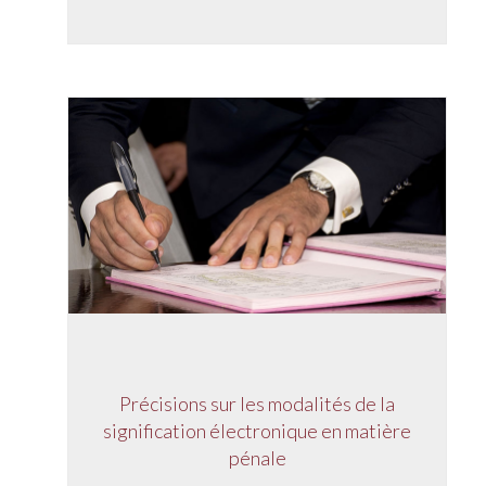
Précisions sur les modalités de la
signification électronique en matière
pénale